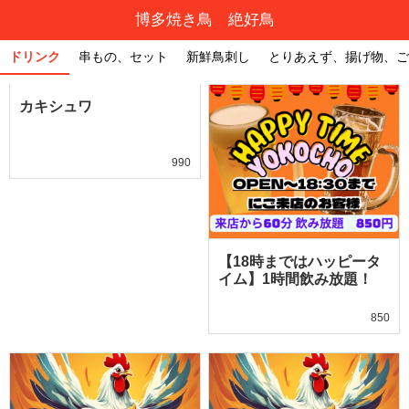
博多焼き鳥 絶好鳥
ドリンク
串もの、セット
新鮮鳥刺し
とりあえず、揚げ物、ご
カキシュワ
990
【18時まではハッピータ
イム】1時間飲み放題！
850