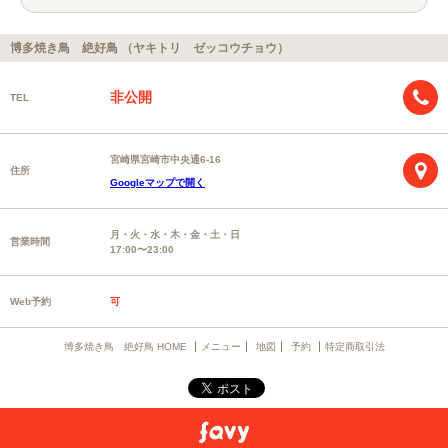
博多焼き鳥 絶好鳥 （ヤキトリ ゼッコウチョウ）
非公開
TEL
宮崎県宮崎市中央通6-16
住所
Googleマップで開く
月・火・水・木・金・土・日
営業時間
17:00〜23:00
Web予約
可
博多焼き鳥 絶好鳥 HOME
メニュー
地図
予約
特定商取引法