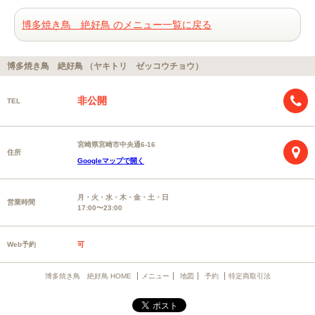
博多焼き鳥 絶好鳥 のメニュー一覧に戻る
博多焼き鳥 絶好鳥 （ヤキトリ ゼッコウチョウ）
非公開
TEL
宮崎県宮崎市中央通6-16
住所
Googleマップで開く
月・火・水・木・金・土・日
営業時間
17:00〜23:00
Web予約
可
博多焼き鳥 絶好鳥 HOME
メニュー
地図
予約
特定商取引法