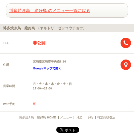
博多焼き鳥 絶好鳥 のメニュー一覧に戻る
博多焼き鳥 絶好鳥 （ヤキトリ ゼッコウチョウ）
非公開
TEL
宮崎県宮崎市中央通6-16
住所
Googleマップで開く
月・火・水・木・金・土・日
営業時間
17:00〜23:00
Web予約
可
博多焼き鳥 絶好鳥 HOME
メニュー
地図
予約
特定商取引法