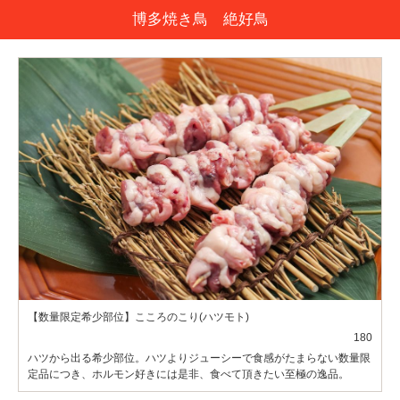
博多焼き鳥 絶好鳥
【数量限定希少部位】こころのこり(ハツモト)
180
ハツから出る希少部位。ハツよりジューシーで食感がたまらない数量限
定品につき、ホルモン好きには是非、食べて頂きたい至極の逸品。